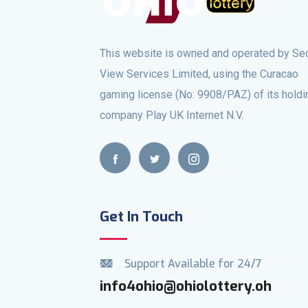
This website is owned and operated by Se
View Services Limited, using the Curacao
gaming license (No: 9908/PAZ) of its holdi
company Play UK Internet N.V.
Get In Touch
Support Available for 24/7
info4ohio@ohiolottery.oh