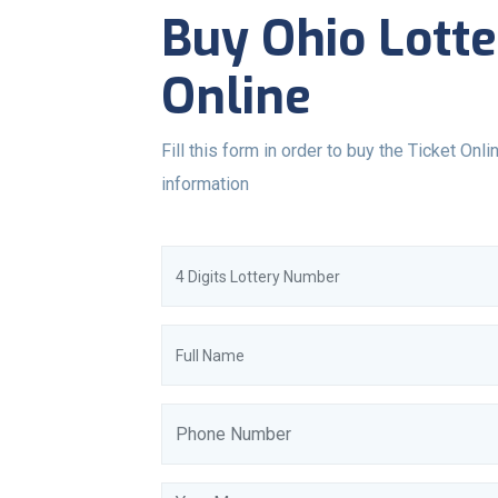
Buy Ohio Lotte
Online
Fill this form in order to buy the Ticket Onlin
information