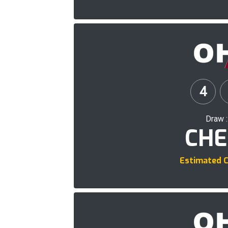
4
Draw 
CHE
Estimated C