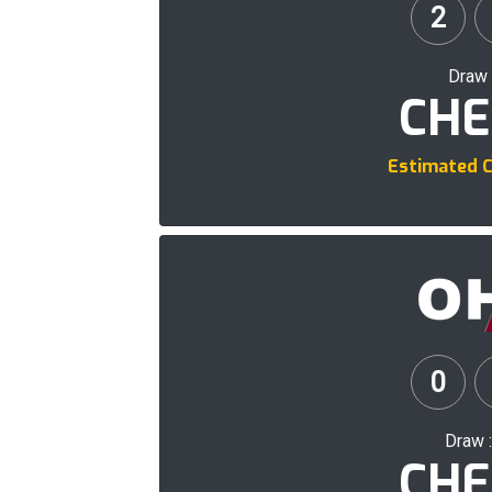
2
Draw 
CHE
Estimated C
0
Draw 
CHE