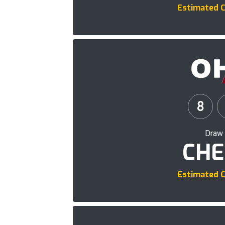
Estimated C
8
Draw 
CHE
Estimated C