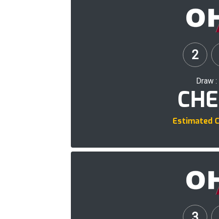
2
Draw :
CHE
Estimated C
3