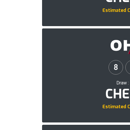
Estimated C
8
Draw :
CHE
Estimated C