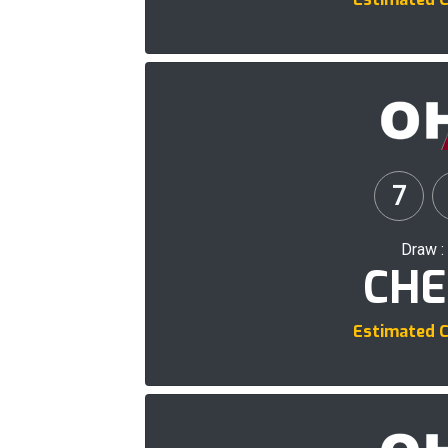
7
Draw :
CHE
Estimated C