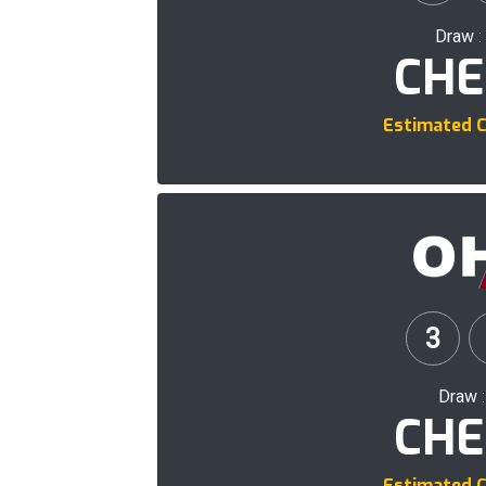
Draw :
CHE
Estimated C
3
Draw 
CHE
Estimated C