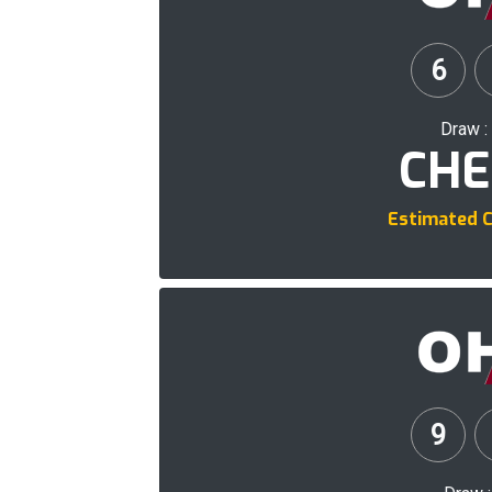
6
Draw :
CHE
Estimated C
9