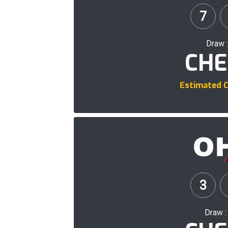
7
Draw 
CHE
Estimated C
3
Draw :